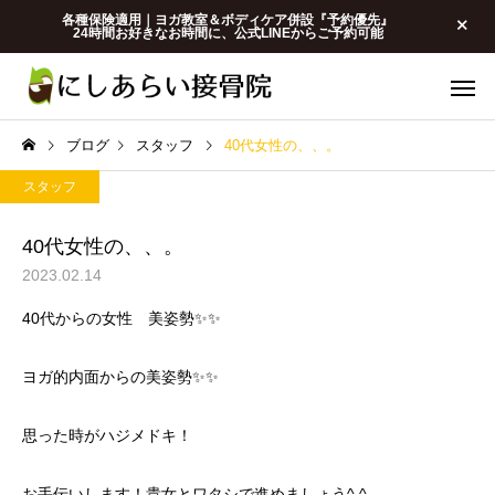
各種保険適用｜ヨガ教室＆ボディケア併設『予約優先』
24時間お好きなお時間に、公式LINEからご予約可能
ブログ
スタッフ
40代女性の、、。
スタッフ
40代女性の、、。
2023.02.14
メディセル｜筋膜リリ
保険・交通事
40代からの女性 美姿勢✨✨
ース
スタッフ
スタッフ
ヨガ的内面からの美姿勢✨✨
料金改訂のお知らせ
接骨院の治療（施術）
週に何回くらいがいい
思った時がハジメドキ！
お手伝いします！貴女とワタシで進めましょう^ ^