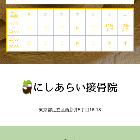
受付
月
火
水
木
金
土
日
時間
9:00
13時
13時
~
〇
〇
〇
休
〇
まで
まで
12:00
15:00
~
〇
〇
〇
休
〇
休
休
20:00
東京都足立区西新井5丁目16-13