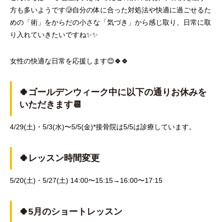
方も多いようです🥲自分の体に合った対処法や快適に過ごせるた
めの「術」をからだの小さな「気づき」から感じ取り、日常に取
り入れていきたいですね✨✨
女性の快適な日常を応援します😊🍀🍀
🍀
ゴールデンウィーク中に以下の通りお休みを
いただきます
📆
4/29(
土
)
・
5/3(
水
)
〜
5/5(
金
)*
接骨院は
5/5
は診療しています。
🍀
レッスン時間変更
5/20(
土
)
・
5/27(
土
) 14:00
〜
15:15→16:00
〜
17:15
🍀
5
月のショートレッスン