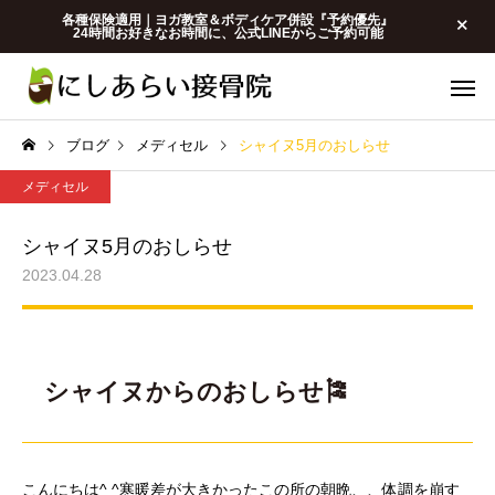
各種保険適用｜ヨガ教室＆ボディケア併設『予約優先』
24時間お好きなお時間に、公式LINEからご予約可能
ブログ
メディセル
シャイヌ5月のおしらせ
メディセル
シャイヌ5月のおしらせ
2023.04.28
メディセル｜筋膜リリ
保険・交通事
ース
スタッフ
スタッフ
シャイヌからのおしらせ
🎏
料金改訂のお知らせ
接骨院の治療（施術）
週に何回くらいがいい
こんにちは^ ^寒暖差が大きかったこの所の朝晩、、体調を崩す