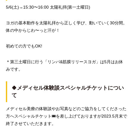
5/6(
土
)→15:30
〜
16:00
太陽礼拝
(
第一土曜日
)
ヨガの基本動作を太陽礼拝から正しく学び、動いていく
30
分間。
体の中からじわ〜っと汗が！
初めての方でも
OK!
＊第三土曜日に行う「リンパ
&
筋膜リリースヨガ」は
5
月はお休
みです。
🍀
メディセル体験談スペシャルチケットについ
て
メディセル美療の体験談やお写真などのご協力をしてくださった
方へスペシャルチケット
🎟
を差し上げておりますが
2023.5
月末で
終了させていただきます。