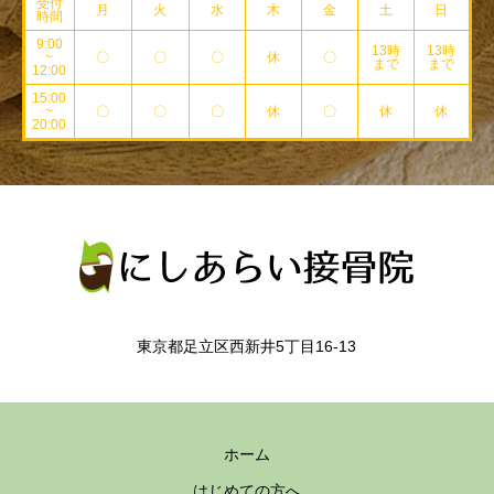
受付
月
火
水
木
金
土
日
時間
9:00
13時
13時
~
〇
〇
〇
休
〇
まで
まで
12:00
15:00
~
〇
〇
〇
休
〇
休
休
20:00
東京都足立区西新井5丁目16-13
ホーム
はじめての方へ